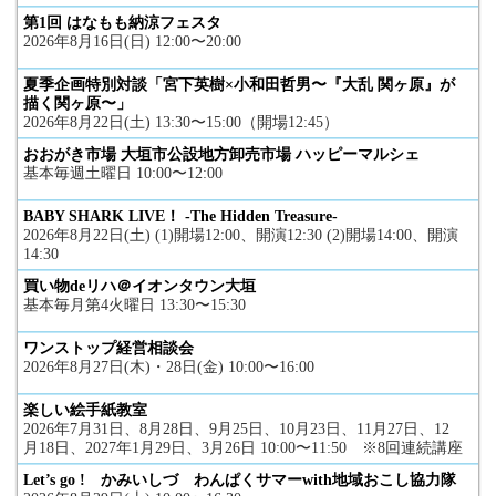
第1回 はなもも納涼フェスタ
2026年8月16日(日) 12:00〜20:00
夏季企画特別対談「宮下英樹×小和田哲男〜『大乱 関ヶ原』が
描く関ヶ原〜」
2026年8月22日(土) 13:30〜15:00（開場12:45）
おおがき市場 大垣市公設地方卸売市場 ハッピーマルシェ
基本毎週土曜日 10:00〜12:00
BABY SHARK LIVE！ -The Hidden Treasure-
2026年8月22日(土) (1)開場12:00、開演12:30 (2)開場14:00、開演
14:30
買い物deリハ＠イオンタウン大垣
基本毎月第4火曜日 13:30〜15:30
ワンストップ経営相談会
2026年8月27日(木)・28日(金) 10:00〜16:00
楽しい絵手紙教室
2026年7月31日、8月28日、9月25日、10月23日、11月27日、12
月18日、2027年1月29日、3月26日 10:00〜11:50 ※8回連続講座
Let’s go ! かみいしづ わんぱくサマーwith地域おこし協力隊