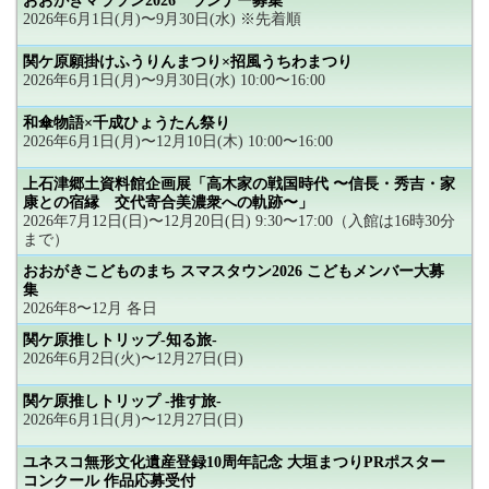
おおがきマラソン2026 ランナー募集
2026年6月1日(月)〜9月30日(水) ※先着順
関ケ原願掛けふうりんまつり×招風うちわまつり
2026年6月1日(月)〜9月30日(水) 10:00〜16:00
和傘物語×千成ひょうたん祭り
2026年6月1日(月)〜12月10日(木) 10:00〜16:00
上石津郷土資料館企画展「高木家の戦国時代 〜信長・秀吉・家
康との宿縁 交代寄合美濃衆への軌跡〜」
2026年7月12日(日)〜12月20日(日) 9:30〜17:00（入館は16時30分
まで）
おおがきこどものまち スマスタウン2026 こどもメンバー大募
集
2026年8〜12月 各日
関ケ原推しトリップ-知る旅-
2026年6月2日(火)〜12月27日(日)
関ケ原推しトリップ -推す旅-
2026年6月1日(月)〜12月27日(日)
ユネスコ無形文化遺産登録10周年記念 大垣まつりPRポスター
コンクール 作品応募受付