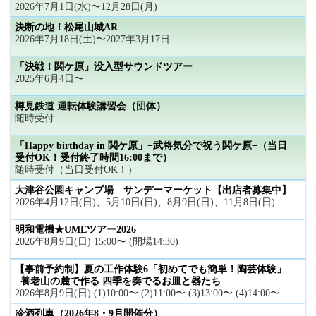
2026年7月1日(水)〜12月28日(月)
決断の地！松尾山城AR
2026年7月18日(土)〜2027年3月17日
「決戦！関ケ原」没入型サウンドツアー
2025年6月4日〜
樽見鉄道 運転体験講習会（団体）
随時受付
「Happy birthday in 関ケ原」−武将気分で祝う関ケ原−（当日
受付OK！受付終了時間16:00まで）
随時受付（当日受付OK！）
大津谷公園キャンプ場 サンデーマーケット【出店者募集中】
2026年4月12日(日)、5月10日(日)、8月9日(日)、11月8日(日)
明和電機★UMEツアー2026
2026年8月9日(日) 15:00〜 (開場14:30)
【事前予約制】夏の工作体験6「初めてでも簡単！陶芸体験」
−養老山の麓で作る 四季を奏でるお皿と器たち−
2026年8月9日(日) (1)10:00〜 (2)11:00〜 (3)13:00〜 (4)14:00〜
冷酒列車（2026年8・9月開催分）