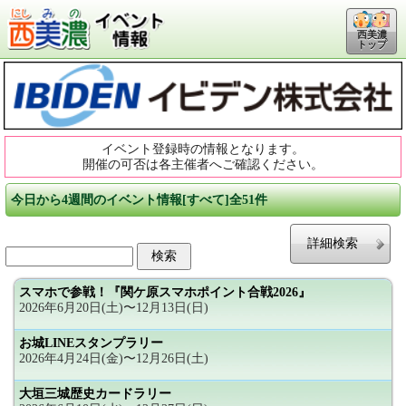
西美濃
トップ
イベント登録時の情報となります。
開催の可否は各主催者へご確認ください。
今日から4週間のイベント情報[すべて]全51件
詳細検索
スマホで参戦！『関ケ原スマホポイント合戦2026』
2026年6月20日(土)〜12月13日(日)
お城LINEスタンプラリー
2026年4月24日(金)〜12月26日(土)
大垣三城歴史カードラリー