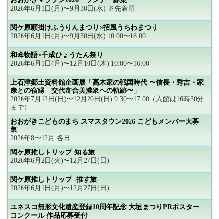
おおがきマラソン2026 ランナー募集
2026年6月1日(月)〜9月30日(水) ※先着順
関ケ原願掛けふうりんまつり×招風うちわまつり
2026年6月1日(月)〜9月30日(水) 10:00〜16:00
和傘物語×千成ひょうたん祭り
2026年6月1日(月)〜12月10日(木) 10:00〜16:00
上石津郷土資料館企画展「高木家の戦国時代 〜信長・秀吉・家
康との宿縁 交代寄合美濃衆への軌跡〜」
2026年7月12日(日)〜12月20日(日) 9:30〜17:00（入館は16時30分
まで）
おおがきこどものまち スマスタウン2026 こどもメンバー大募
集
2026年8〜12月 各日
関ケ原推しトリップ-知る旅-
2026年6月2日(火)〜12月27日(日)
関ケ原推しトリップ -推す旅-
2026年6月1日(月)〜12月27日(日)
ユネスコ無形文化遺産登録10周年記念 大垣まつりPRポスター
コンクール 作品応募受付