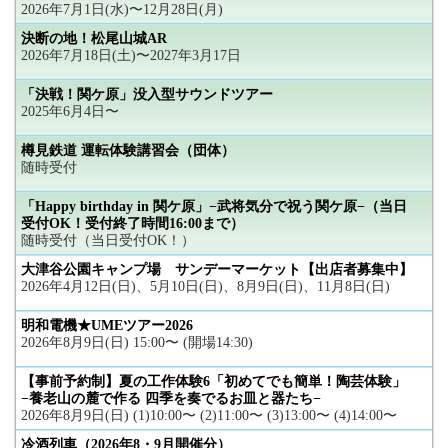
2026年7月1日(水)〜12月28日(月)
決断の地！松尾山城AR
2026年7月18日(土)〜2027年3月17日
「決戦！関ケ原」没入型サウンドツアー
2025年6月4日〜
樽見鉄道 運転体験講習会（団体）
随時受付
「Happy birthday in 関ケ原」−武将気分で祝う関ケ原−（当日
受付OK！受付終了時間16:00まで）
随時受付（当日受付OK！）
大津谷公園キャンプ場 サンデーマーケット【出店者募集中】
2026年4月12日(日)、5月10日(日)、8月9日(日)、11月8日(日)
明和電機★UMEツアー2026
2026年8月9日(日) 15:00〜 (開場14:30)
【事前予約制】夏の工作体験6「初めてでも簡単！陶芸体験」
−養老山の麓で作る 四季を奏でるお皿と器たち−
2026年8月9日(日) (1)10:00〜 (2)11:00〜 (3)13:00〜 (4)14:00〜
冷酒列車（2026年8・9月開催分）