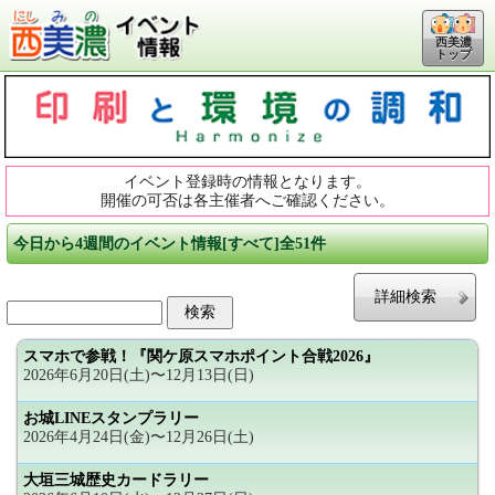
西美濃
トップ
イベント登録時の情報となります。
開催の可否は各主催者へご確認ください。
今日から4週間のイベント情報[すべて]全51件
詳細検索
スマホで参戦！『関ケ原スマホポイント合戦2026』
2026年6月20日(土)〜12月13日(日)
お城LINEスタンプラリー
2026年4月24日(金)〜12月26日(土)
大垣三城歴史カードラリー