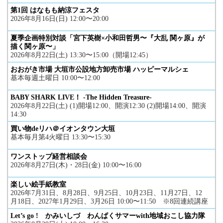
第1回 はなもも納涼フェスタ
2026年8月16日(日) 12:00〜20:00
夏季企画特別対談「宮下英樹×小和田哲男〜『大乱 関ヶ原』が
描く関ヶ原〜」
2026年8月22日(土) 13:30〜15:00（開場12:45）
おおがき市場 大垣市公設地方卸売市場 ハッピーマルシェ
基本毎週土曜日 10:00〜12:00
BABY SHARK LIVE！ -The Hidden Treasure-
2026年8月22日(土) (1)開場12:00、開演12:30 (2)開場14:00、開演
14:30
買い物deリハ＠イオンタウン大垣
基本毎月第4火曜日 13:30〜15:30
ワンストップ経営相談会
2026年8月27日(木)・28日(金) 10:00〜16:00
楽しい絵手紙教室
2026年7月31日、8月28日、9月25日、10月23日、11月27日、12
月18日、2027年1月29日、3月26日 10:00〜11:50 ※8回連続講座
Let’s go ! かみいしづ わんぱくサマーwith地域おこし協力隊