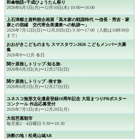
和傘物語×千成ひょうたん祭り
2026年6月1日(月)〜12月10日(木) 10:00〜16:00
上石津郷土資料館企画展「高木家の戦国時代 〜信長・秀吉・家
康との宿縁 交代寄合美濃衆への軌跡〜」
2026年7月12日(日)〜12月20日(日) 9:30〜17:00（入館は16時30分
まで）
おおがきこどものまち スマスタウン2026 こどもメンバー大募
集
2026年8〜12月 各日
関ケ原推しトリップ-知る旅-
2026年6月2日(火)〜12月27日(日)
関ケ原推しトリップ -推す旅-
2026年6月1日(月)〜12月27日(日)
ユネスコ無形文化遺産登録10周年記念 大垣まつりPRポスター
コンクール 作品応募受付
2026年7月1日(水)〜12月28日(月)
大垣芭蕉朝市
毎月第2・4日曜日 9:30〜10:30
決断の地！松尾山城AR