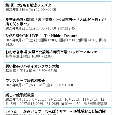
第1回 はなもも納涼フェスタ
2026年8月16日(日) 12:00〜20:00
夏季企画特別対談「宮下英樹×小和田哲男〜『大乱 関ヶ原』が
描く関ヶ原〜」
2026年8月22日(土) 13:30〜15:00（開場12:45）
BABY SHARK LIVE！ -The Hidden Treasure-
2026年8月22日(土) (1)開場12:00、開演12:30 (2)開場14:00、開演
14:30
おおがき市場 大垣市公設地方卸売市場 ハッピーマルシェ
基本毎週土曜日 10:00〜12:00
買い物deリハ＠イオンタウン大垣
基本毎月第4火曜日 13:30〜15:30
ワンストップ経営相談会
2026年8月27日(木)・28日(金) 10:00〜16:00
楽しい絵手紙教室
2026年7月31日、8月28日、9月25日、10月23日、11月27日、12
月18日、2027年1月29日、3月26日 10:00〜11:50 ※8回連続講座
Let’s go ! かみいしづ わんぱくサマーwith地域おこし協力隊