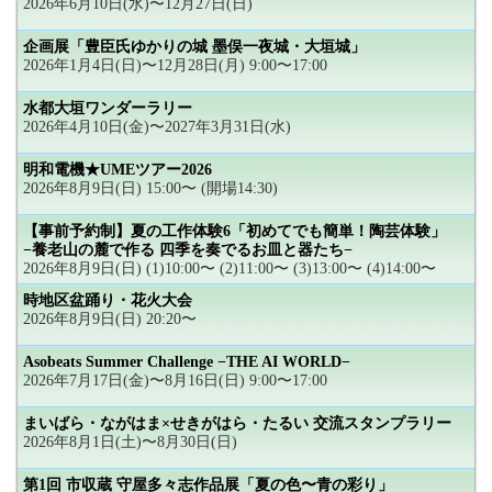
2026年6月10日(水)〜12月27日(日)
企画展「豊臣氏ゆかりの城 墨俣一夜城・大垣城」
2026年1月4日(日)〜12月28日(月) 9:00〜17:00
水都大垣ワンダーラリー
2026年4月10日(金)〜2027年3月31日(水)
明和電機★UMEツアー2026
2026年8月9日(日) 15:00〜 (開場14:30)
【事前予約制】夏の工作体験6「初めてでも簡単！陶芸体験」
−養老山の麓で作る 四季を奏でるお皿と器たち−
2026年8月9日(日) (1)10:00〜 (2)11:00〜 (3)13:00〜 (4)14:00〜
時地区盆踊り・花火大会
2026年8月9日(日) 20:20〜
Asobeats Summer Challenge −THE AI WORLD−
2026年7月17日(金)〜8月16日(日) 9:00〜17:00
まいばら・ながはま×せきがはら・たるい 交流スタンプラリー
2026年8月1日(土)〜8月30日(日)
第1回 市収蔵 守屋多々志作品展「夏の色〜青の彩り」