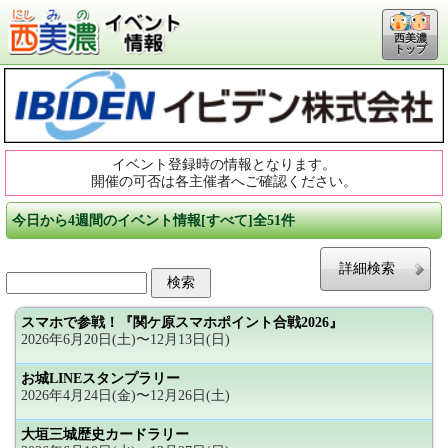
西美濃
トップ
イベント登録時の情報となります。
開催の可否は各主催者へご確認ください。
今日から4週間のイベント情報[すべて]全51件
詳細検索
スマホで参戦！『関ケ原スマホポイント合戦2026』
2026年6月20日(土)〜12月13日(日)
お城LINEスタンプラリー
2026年4月24日(金)〜12月26日(土)
大垣三城歴史カードラリー