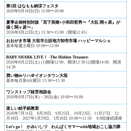
第1回 はなもも納涼フェスタ
2026年8月16日(日) 12:00〜20:00
夏季企画特別対談「宮下英樹×小和田哲男〜『大乱 関ヶ原』が
描く関ヶ原〜」
2026年8月22日(土) 13:30〜15:00（開場12:45）
おおがき市場 大垣市公設地方卸売市場 ハッピーマルシェ
基本毎週土曜日 10:00〜12:00
BABY SHARK LIVE！ -The Hidden Treasure-
2026年8月22日(土) (1)開場12:00、開演12:30 (2)開場14:00、開演
14:30
買い物deリハ＠イオンタウン大垣
基本毎月第4火曜日 13:30〜15:30
ワンストップ経営相談会
2026年8月27日(木)・28日(金) 10:00〜16:00
楽しい絵手紙教室
2026年7月31日、8月28日、9月25日、10月23日、11月27日、12
月18日、2027年1月29日、3月26日 10:00〜11:50 ※8回連続講座
Let’s go ! かみいしづ わんぱくサマーwith地域おこし協力隊