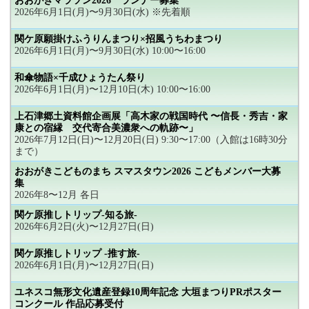
おおがきマラソン2026 ランナー募集
2026年6月1日(月)〜9月30日(水) ※先着順
関ケ原願掛けふうりんまつり×招風うちわまつり
2026年6月1日(月)〜9月30日(水) 10:00〜16:00
和傘物語×千成ひょうたん祭り
2026年6月1日(月)〜12月10日(木) 10:00〜16:00
上石津郷土資料館企画展「高木家の戦国時代 〜信長・秀吉・家
康との宿縁 交代寄合美濃衆への軌跡〜」
2026年7月12日(日)〜12月20日(日) 9:30〜17:00（入館は16時30分
まで）
おおがきこどものまち スマスタウン2026 こどもメンバー大募
集
2026年8〜12月 各日
関ケ原推しトリップ-知る旅-
2026年6月2日(火)〜12月27日(日)
関ケ原推しトリップ -推す旅-
2026年6月1日(月)〜12月27日(日)
ユネスコ無形文化遺産登録10周年記念 大垣まつりPRポスター
コンクール 作品応募受付