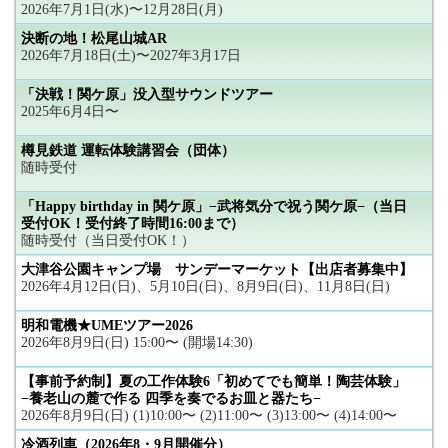
2026年7月1日(水)〜12月28日(月)
決断の地！松尾山城AR
2026年7月18日(土)〜2027年3月17日
「決戦！関ケ原」没入型サウンドツアー
2025年6月4日〜
樽見鉄道 運転体験講習会（団体）
随時受付
「Happy birthday in 関ケ原」−武将気分で祝う関ケ原−（当日
受付OK！受付終了時間16:00まで）
随時受付（当日受付OK！）
大津谷公園キャンプ場 サンデーマーケット【出店者募集中】
2026年4月12日(日)、5月10日(日)、8月9日(日)、11月8日(日)
明和電機★UMEツアー2026
2026年8月9日(日) 15:00〜 (開場14:30)
【事前予約制】夏の工作体験6「初めてでも簡単！陶芸体験」
−養老山の麓で作る 四季を奏でるお皿と器たち−
2026年8月9日(日) (1)10:00〜 (2)11:00〜 (3)13:00〜 (4)14:00〜
冷酒列車（2026年8・9月開催分）