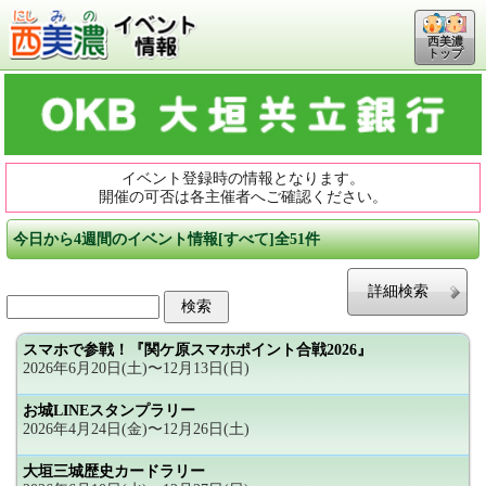
西美濃
トップ
イベント登録時の情報となります。
開催の可否は各主催者へご確認ください。
今日から4週間のイベント情報[すべて]全51件
詳細検索
スマホで参戦！『関ケ原スマホポイント合戦2026』
2026年6月20日(土)〜12月13日(日)
お城LINEスタンプラリー
2026年4月24日(金)〜12月26日(土)
大垣三城歴史カードラリー