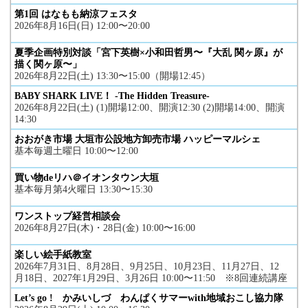
第1回 はなもも納涼フェスタ
2026年8月16日(日) 12:00〜20:00
夏季企画特別対談「宮下英樹×小和田哲男〜『大乱 関ヶ原』が
描く関ヶ原〜」
2026年8月22日(土) 13:30〜15:00（開場12:45）
BABY SHARK LIVE！ -The Hidden Treasure-
2026年8月22日(土) (1)開場12:00、開演12:30 (2)開場14:00、開演
14:30
おおがき市場 大垣市公設地方卸売市場 ハッピーマルシェ
基本毎週土曜日 10:00〜12:00
買い物deリハ＠イオンタウン大垣
基本毎月第4火曜日 13:30〜15:30
ワンストップ経営相談会
2026年8月27日(木)・28日(金) 10:00〜16:00
楽しい絵手紙教室
2026年7月31日、8月28日、9月25日、10月23日、11月27日、12
月18日、2027年1月29日、3月26日 10:00〜11:50 ※8回連続講座
Let’s go ! かみいしづ わんぱくサマーwith地域おこし協力隊