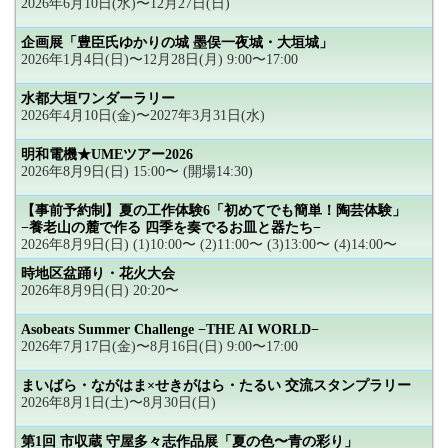
2026年6月10日(水)〜12月27日(日)
企画展「豊臣氏ゆかりの城 墨俣一夜城・大垣城」
2026年1月4日(日)〜12月28日(月) 9:00〜17:00
水都大垣ワンダーラリー
2026年4月10日(金)〜2027年3月31日(水)
明和電機★UMEツアー2026
2026年8月9日(日) 15:00〜 (開場14:30)
【事前予約制】夏の工作体験6「初めてでも簡単！陶芸体験」
−養老山の麓で作る 四季を奏でるお皿と器たち−
2026年8月9日(日) (1)10:00〜 (2)11:00〜 (3)13:00〜 (4)14:00〜
時地区盆踊り・花火大会
2026年8月9日(日) 20:20〜
Asobeats Summer Challenge −THE AI WORLD−
2026年7月17日(金)〜8月16日(日) 9:00〜17:00
まいばら・ながはま×せきがはら・たるい 交流スタンプラリー
2026年8月1日(土)〜8月30日(日)
第1回 市収蔵 守屋多々志作品展「夏の色〜青の彩り」