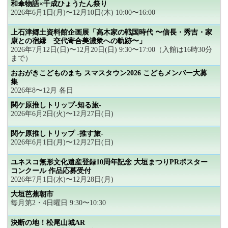
和傘物語×千成ひょうたん祭り
2026年6月1日(月)〜12月10日(木) 10:00〜16:00
上石津郷土資料館企画展「高木家の戦国時代 〜信長・秀吉・家
康との宿縁 交代寄合美濃衆への軌跡〜」
2026年7月12日(日)〜12月20日(日) 9:30〜17:00（入館は16時30分
まで）
おおがきこどものまち スマスタウン2026 こどもメンバー大募
集
2026年8〜12月 各日
関ケ原推しトリップ-知る旅-
2026年6月2日(火)〜12月27日(日)
関ケ原推しトリップ -推す旅-
2026年6月1日(月)〜12月27日(日)
ユネスコ無形文化遺産登録10周年記念 大垣まつりPRポスター
コンクール 作品応募受付
2026年7月1日(水)〜12月28日(月)
大垣芭蕉朝市
毎月第2・4日曜日 9:30〜10:30
決断の地！松尾山城AR