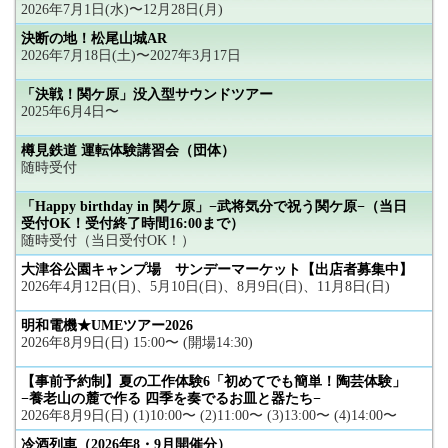
2026年7月1日(水)〜12月28日(月)
決断の地！松尾山城AR
2026年7月18日(土)〜2027年3月17日
「決戦！関ケ原」没入型サウンドツアー
2025年6月4日〜
樽見鉄道 運転体験講習会（団体）
随時受付
「Happy birthday in 関ケ原」−武将気分で祝う関ケ原−（当日
受付OK！受付終了時間16:00まで）
随時受付（当日受付OK！）
大津谷公園キャンプ場 サンデーマーケット【出店者募集中】
2026年4月12日(日)、5月10日(日)、8月9日(日)、11月8日(日)
明和電機★UMEツアー2026
2026年8月9日(日) 15:00〜 (開場14:30)
【事前予約制】夏の工作体験6「初めてでも簡単！陶芸体験」
−養老山の麓で作る 四季を奏でるお皿と器たち−
2026年8月9日(日) (1)10:00〜 (2)11:00〜 (3)13:00〜 (4)14:00〜
冷酒列車（2026年8・9月開催分）