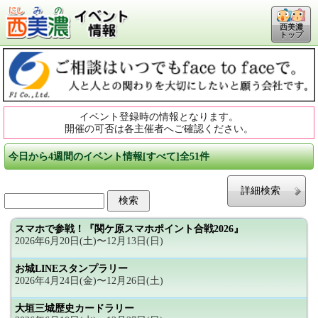
西美濃
トップ
イベント登録時の情報となります。
開催の可否は各主催者へご確認ください。
今日から4週間のイベント情報[すべて]全51件
詳細検索
スマホで参戦！『関ケ原スマホポイント合戦2026』
2026年6月20日(土)〜12月13日(日)
お城LINEスタンプラリー
2026年4月24日(金)〜12月26日(土)
大垣三城歴史カードラリー