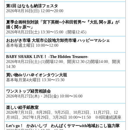
第1回 はなもも納涼フェスタ
2026年8月16日(日) 12:00〜20:00
夏季企画特別対談「宮下英樹×小和田哲男〜『大乱 関ヶ原』が
描く関ヶ原〜」
2026年8月22日(土) 13:30〜15:00（開場12:45）
おおがき市場 大垣市公設地方卸売市場 ハッピーマルシェ
基本毎週土曜日 10:00〜12:00
BABY SHARK LIVE！ -The Hidden Treasure-
2026年8月22日(土) (1)開場12:00、開演12:30 (2)開場14:00、開演
14:30
買い物deリハ＠イオンタウン大垣
基本毎月第4火曜日 13:30〜15:30
ワンストップ経営相談会
2026年8月27日(木)・28日(金) 10:00〜16:00
楽しい絵手紙教室
2026年7月31日、8月28日、9月25日、10月23日、11月27日、12
月18日、2027年1月29日、3月26日 10:00〜11:50 ※8回連続講座
Let’s go ! かみいしづ わんぱくサマーwith地域おこし協力隊