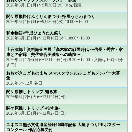
おおがきマラソン2026 ランナー募集
2026年6月1日(月)〜9月30日(水) ※先着順
関ケ原願掛けふうりんまつり×招風うちわまつり
2026年6月1日(月)〜9月30日(水) 10:00〜16:00
和傘物語×千成ひょうたん祭り
2026年6月1日(月)〜12月10日(木) 10:00〜16:00
上石津郷土資料館企画展「高木家の戦国時代 〜信長・秀吉・家
康との宿縁 交代寄合美濃衆への軌跡〜」
2026年7月12日(日)〜12月20日(日) 9:30〜17:00（入館は16時30分
まで）
おおがきこどものまち スマスタウン2026 こどもメンバー大募
集
2026年8〜12月 各日
関ケ原推しトリップ-知る旅-
2026年6月2日(火)〜12月27日(日)
関ケ原推しトリップ -推す旅-
2026年6月1日(月)〜12月27日(日)
ユネスコ無形文化遺産登録10周年記念 大垣まつりPRポスター
コンクール 作品応募受付