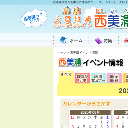
岐阜県大垣市を中心に地域のニュース、イベント、グルメ
トップ
> 西美濃イベント情報
2
2025年08月
2
日
月
火
水
木
金
土
日
月
1
2
1
3
4
5
6
7
8
9
7
8