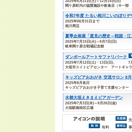
2025年6月21日(土)～12月14日(日)
関ケ原町内の協賛施設や飲食店（※一部
令和7年度 たるい相川こいのぼり
2025年08月31日まで
相川周辺
夏季企画展「星見の歴史～戦国・江
2025年7月15日(火)～9月7日(日)
岐阜関ケ原古戦場記念館
ダンボールアートサファリパーク
2025年7月12日(土)・13日(日)、 7月
大垣市スイトピアセンター アートギャ
キッズピアおおがき 交流サロン 8
2025年8月各日
キッズピアおおがき子育て支援センター
水都大垣えきまえビアガーデン
2025年7月3日(木)～9月26日(金)
大垣駅南街区広場
有料