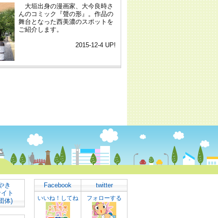
やき
Facebook
twitter
サイト
いいね！してね
フォローする
団体)