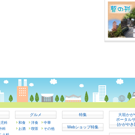
グルメ
特集
大垣かが
ポータル
小児科
和食
洋食
中華
(かがやき
Webショップ特集
外科
お酒
喫茶
その他
こう科