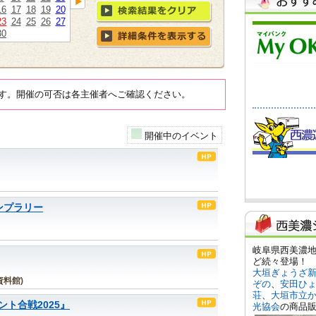
16
17
18
19
20
23
24
25
26
27
30
す。開催の可否は各主催者へご確認ください。
開催中のイベント
ンプラリー
料館)
ト合戦2025』