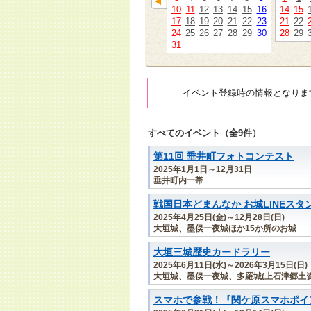
10
11
12
13
14
15
16
14
15
17
18
19
20
21
22
23
21
22
24
25
26
27
28
29
30
28
29
31
イベント登録時の情報となりま
すべてのイベント（全9件）
第11回 垂井町フォトコンテスト
2025年1月1日～12月31日
垂井町内一帯
戦国日本どまんなか お城LINEスタ
2025年4月25日(金)～12月28日(日)
大垣城、墨俣一夜城ほか15か所のお城
大垣三城歴史カードラリー
2025年6月11日(水)～2026年3月15日(日)
大垣城、墨俣一夜城、多羅城(上石津郷土資
スマホで参戦！『関ケ原スマホポイン