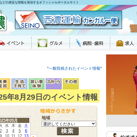
などの身近な情報を発信するオフィシャルポータルサイト
*一般投稿されたイベント情報*
025年8月29日のイベント情報
地域
025年09月
火
水
木
金
土
2
3
4
5
6
9
10
11
12
13