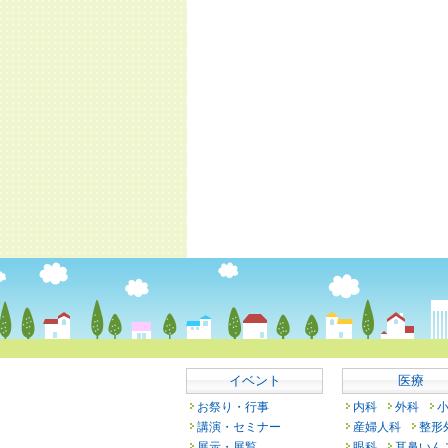
イベント
医療
お祭り・行事
内科
外科
講演・セミナー
産婦人科
整形
展示・展覧
眼科
耳鼻いん