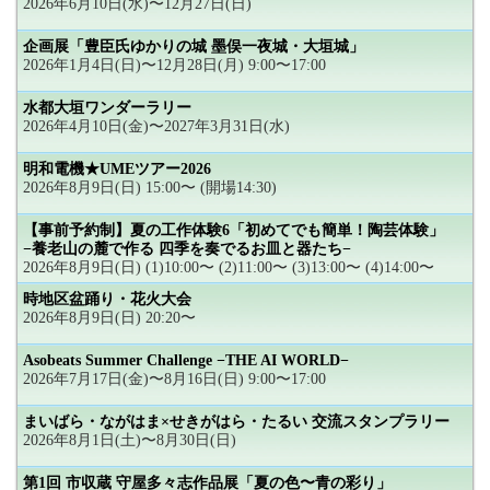
2026年6月10日(水)〜12月27日(日)
企画展「豊臣氏ゆかりの城 墨俣一夜城・大垣城」
2026年1月4日(日)〜12月28日(月) 9:00〜17:00
水都大垣ワンダーラリー
2026年4月10日(金)〜2027年3月31日(水)
明和電機★UMEツアー2026
2026年8月9日(日) 15:00〜 (開場14:30)
【事前予約制】夏の工作体験6「初めてでも簡単！陶芸体験」
−養老山の麓で作る 四季を奏でるお皿と器たち−
2026年8月9日(日) (1)10:00〜 (2)11:00〜 (3)13:00〜 (4)14:00〜
時地区盆踊り・花火大会
2026年8月9日(日) 20:20〜
Asobeats Summer Challenge −THE AI WORLD−
2026年7月17日(金)〜8月16日(日) 9:00〜17:00
まいばら・ながはま×せきがはら・たるい 交流スタンプラリー
2026年8月1日(土)〜8月30日(日)
第1回 市収蔵 守屋多々志作品展「夏の色〜青の彩り」