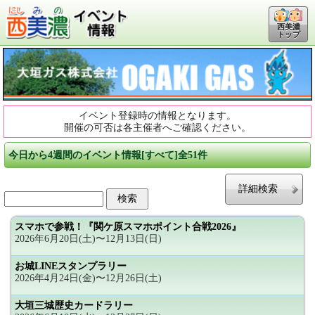
西美濃
トップ
イベント登録時の情報となります。
開催の可否は各主催者へご確認ください。
今日から4週間のイベント情報[すべて]全51件
詳細検索
スマホで参戦！『関ケ原スマホポイント合戦2026』
2026年6月20日(土)〜12月13日(日)
お城LINEスタンプラリー
2026年4月24日(金)〜12月26日(土)
大垣三城歴史カードラリー