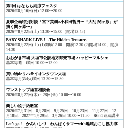
第1回 はなもも納涼フェスタ
2026年8月16日(日) 12:00〜20:00
夏季企画特別対談「宮下英樹×小和田哲男〜『大乱 関ヶ原』が
描く関ヶ原〜」
2026年8月22日(土) 13:30〜15:00（開場12:45）
BABY SHARK LIVE！ -The Hidden Treasure-
2026年8月22日(土) (1)開場12:00、開演12:30 (2)開場14:00、開演
14:30
おおがき市場 大垣市公設地方卸売市場 ハッピーマルシェ
基本毎週土曜日 10:00〜12:00
買い物deリハ＠イオンタウン大垣
基本毎月第4火曜日 13:30〜15:30
ワンストップ経営相談会
2026年8月27日(木)・28日(金) 10:00〜16:00
楽しい絵手紙教室
2026年7月31日、8月28日、9月25日、10月23日、11月27日、12
月18日、2027年1月29日、3月26日 10:00〜11:50 ※8回連続講座
Let’s go ! かみいしづ わんぱくサマーwith地域おこし協力隊