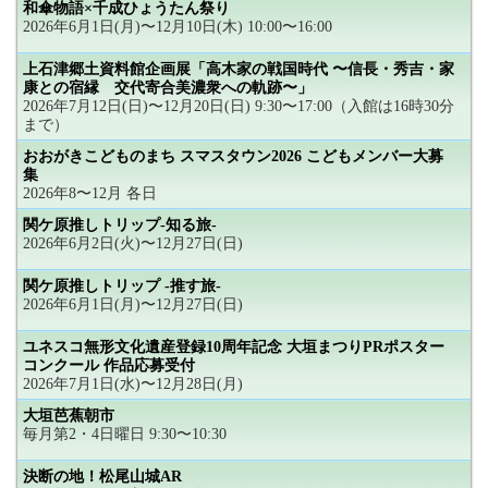
和傘物語×千成ひょうたん祭り
2026年6月1日(月)〜12月10日(木) 10:00〜16:00
上石津郷土資料館企画展「高木家の戦国時代 〜信長・秀吉・家
康との宿縁 交代寄合美濃衆への軌跡〜」
2026年7月12日(日)〜12月20日(日) 9:30〜17:00（入館は16時30分
まで）
おおがきこどものまち スマスタウン2026 こどもメンバー大募
集
2026年8〜12月 各日
関ケ原推しトリップ-知る旅-
2026年6月2日(火)〜12月27日(日)
関ケ原推しトリップ -推す旅-
2026年6月1日(月)〜12月27日(日)
ユネスコ無形文化遺産登録10周年記念 大垣まつりPRポスター
コンクール 作品応募受付
2026年7月1日(水)〜12月28日(月)
大垣芭蕉朝市
毎月第2・4日曜日 9:30〜10:30
決断の地！松尾山城AR