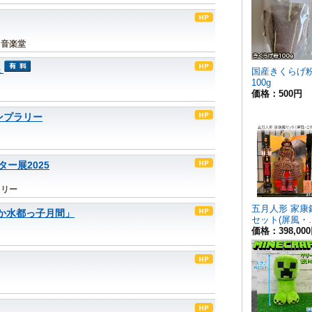
、音楽堂
展
ンプラリー
ー展2025
ラリー
なか水都っ子月間」