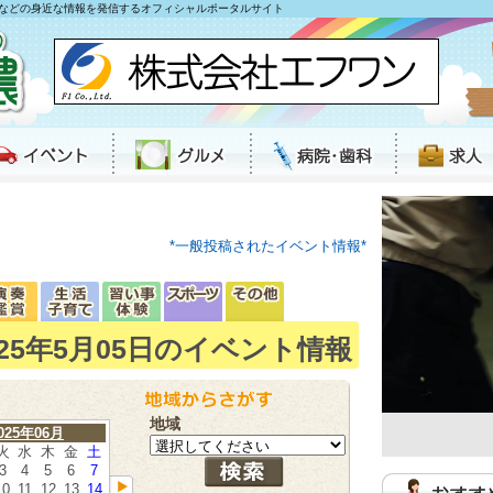
などの身近な情報を発信するオフィシャルポータルサイト
*一般投稿されたイベント情報*
025年5月05日のイベント情報
地域
025年06月
火
水
木
金
土
3
4
5
6
7
10
11
12
13
14