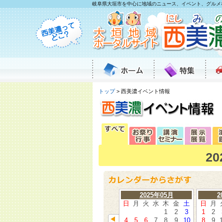
岐阜県大垣市を中心に地域のニュース、イベント、グルメ
トップ
> 西美濃イベント情報
2
2025年05月
2
日
月
火
水
木
金
土
日
月
1
2
3
1
2
4
5
6
7
8
9
10
8
9