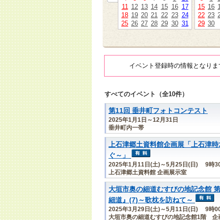
11
12
13
14
15
16
17
15
16
18
19
20
21
22
23
24
22
23
25
26
27
28
29
30
31
29
30
イベント登録時の情報となりま
すべてのイベント（全10件）
第11回 垂井町フォトコンテスト
2025年1月1日～12月31日
垂井町内一帯
上石津郷土資料館企画展「上石津時
ぐ～」
2025年1月11日(土)～5月25日(日) 9時
上石津郷土資料館 企画展示室
大垣市奥の細道むすびの地記念館 第
細道』(7)～歌枕を訪ねて～
2025年3月29日(土)～5月11日(日) 9時
大垣市奥の細道むすびの地記念館1階 企