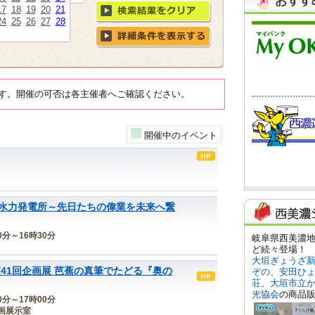
17
18
19
20
21
24
25
26
27
28
す。開催の可否は各主催者へご確認ください。
開催中のイベント
水力発電所～先日たちの偉業を未来へ繋
30分～16時30分
41回企画展 芭蕉の真筆でたどる『奥の
00分～17時00分
画展示室