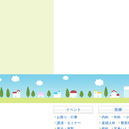
イベント
医療
お祭り・行事
内科
外科
講演・セミナー
産婦人科
整形
展示・展覧
眼科
耳鼻いん