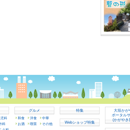
グルメ
特集
大垣かが
ポータル
小児科
和食
洋食
中華
(かがやき
Webショップ特集
外科
お酒
喫茶
その他
こう科