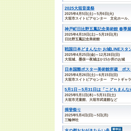
2025大垣音楽祭
2025年4月5日(土)～5月6日(火)
大垣市スイトピアセンター 文化ホール
神戸町日比野五鳳記念美術館 春季
2025年4月19日(土)～5月19日(月)
日比野五鳳記念美術館
戦国日本どまんなか お城LINEスタ
2025年4月25日(金)～12月28日(日)
大垣城、墨俣一夜城ほか15か所のお城
日本国際ポスター美術館所蔵 ポスタ
2025年4月26日(土)～6月15日(日)
大垣市スイトピアセンター アートギャ
5月1日～5月31日は「こどもまん
2025年5月1日(木)～5月31日(土)
大垣市児童館、大垣市武道館など
揖斐祭り
2025年5月4日(日)～5日(月)
三輪神社
水の都おおがきたらい舟