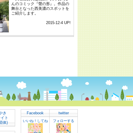
やき
Facebook
twitter
サイト
いいね！してね
フォローする
団体)