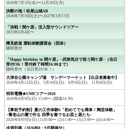
2026年7月1日(水)〜12月28日(月)
決断の地！松尾山城AR
2026年7月18日(土)〜2027年3月17日
「決戦！関ケ原」没入型サウンドツアー
2025年6月4日〜
樽見鉄道 運転体験講習会（団体）
随時受付
「Happy birthday in 関ケ原」−武将気分で祝う関ケ原−（当日
受付OK！受付終了時間16:00まで）
随時受付（当日受付OK！）
大津谷公園キャンプ場 サンデーマーケット【出店者募集中】
2026年4月12日(日)、5月10日(日)、8月9日(日)、11月8日(日)
明和電機★UMEツアー2026
2026年8月9日(日) 15:00〜 (開場14:30)
【事前予約制】夏の工作体験6「初めてでも簡単！陶芸体験」
−養老山の麓で作る 四季を奏でるお皿と器たち−
2026年8月9日(日) (1)10:00〜 (2)11:00〜 (3)13:00〜 (4)14:00〜
冷酒列車（2026年8・9月開催分）