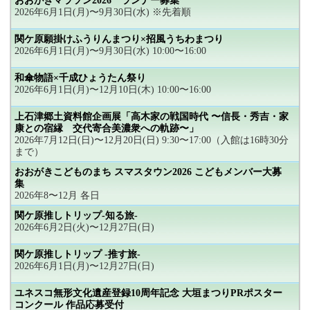
おおがきマラソン2026 ランナー募集
2026年6月1日(月)〜9月30日(水) ※先着順
関ケ原願掛けふうりんまつり×招風うちわまつり
2026年6月1日(月)〜9月30日(水) 10:00〜16:00
和傘物語×千成ひょうたん祭り
2026年6月1日(月)〜12月10日(木) 10:00〜16:00
上石津郷土資料館企画展「高木家の戦国時代 〜信長・秀吉・家
康との宿縁 交代寄合美濃衆への軌跡〜」
2026年7月12日(日)〜12月20日(日) 9:30〜17:00（入館は16時30分
まで）
おおがきこどものまち スマスタウン2026 こどもメンバー大募
集
2026年8〜12月 各日
関ケ原推しトリップ-知る旅-
2026年6月2日(火)〜12月27日(日)
関ケ原推しトリップ -推す旅-
2026年6月1日(月)〜12月27日(日)
ユネスコ無形文化遺産登録10周年記念 大垣まつりPRポスター
コンクール 作品応募受付