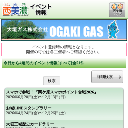
西美濃
トップ
イベント登録時の情報となります。
開催の可否は各主催者へご確認ください。
今日から4週間のイベント情報[すべて]全51件
詳細検索
スマホで参戦！『関ケ原スマホポイント合戦2026』
2026年6月20日(土)〜12月13日(日)
お城LINEスタンプラリー
2026年4月24日(金)〜12月26日(土)
大垣三城歴史カードラリー