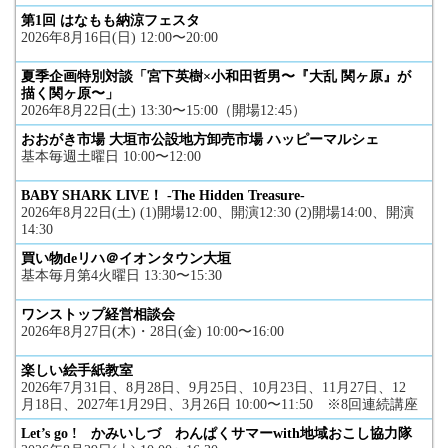
第1回 はなもも納涼フェスタ
2026年8月16日(日) 12:00〜20:00
夏季企画特別対談「宮下英樹×小和田哲男〜『大乱 関ヶ原』が
描く関ヶ原〜」
2026年8月22日(土) 13:30〜15:00（開場12:45）
おおがき市場 大垣市公設地方卸売市場 ハッピーマルシェ
基本毎週土曜日 10:00〜12:00
BABY SHARK LIVE！ -The Hidden Treasure-
2026年8月22日(土) (1)開場12:00、開演12:30 (2)開場14:00、開演
14:30
買い物deリハ＠イオンタウン大垣
基本毎月第4火曜日 13:30〜15:30
ワンストップ経営相談会
2026年8月27日(木)・28日(金) 10:00〜16:00
楽しい絵手紙教室
2026年7月31日、8月28日、9月25日、10月23日、11月27日、12
月18日、2027年1月29日、3月26日 10:00〜11:50 ※8回連続講座
Let’s go ! かみいしづ わんぱくサマーwith地域おこし協力隊