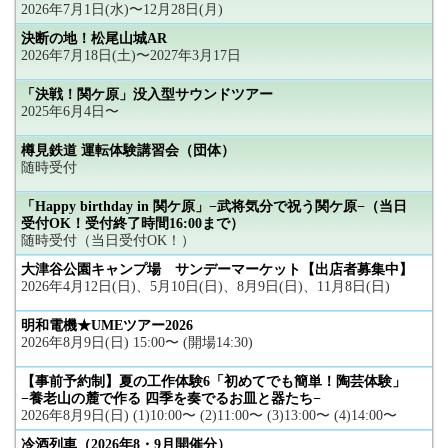
2026年7月1日(水)〜12月28日(月)
決断の地！松尾山城AR
2026年7月18日(土)〜2027年3月17日
「決戦！関ケ原」没入型サウンドツアー
2025年6月4日〜
樽見鉄道 運転体験講習会（団体）
随時受付
「Happy birthday in 関ケ原」−武将気分で祝う関ケ原−（当日
受付OK！受付終了時間16:00まで）
随時受付（当日受付OK！）
大津谷公園キャンプ場 サンデーマーケット【出店者募集中】
2026年4月12日(日)、5月10日(日)、8月9日(日)、11月8日(日)
明和電機★UMEツアー2026
2026年8月9日(日) 15:00〜 (開場14:30)
【事前予約制】夏の工作体験6「初めてでも簡単！陶芸体験」
−養老山の麓で作る 四季を奏でるお皿と器たち−
2026年8月9日(日) (1)10:00〜 (2)11:00〜 (3)13:00〜 (4)14:00〜
冷酒列車（2026年8・9月開催分）