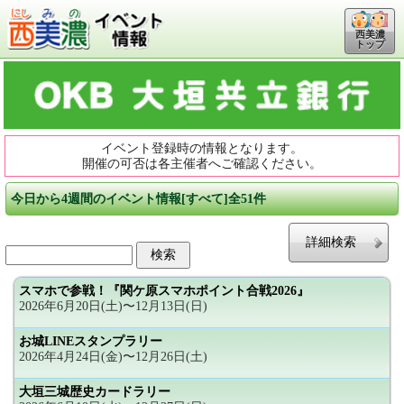
西美濃
トップ
イベント登録時の情報となります。
開催の可否は各主催者へご確認ください。
今日から4週間のイベント情報[すべて]全51件
詳細検索
スマホで参戦！『関ケ原スマホポイント合戦2026』
2026年6月20日(土)〜12月13日(日)
お城LINEスタンプラリー
2026年4月24日(金)〜12月26日(土)
大垣三城歴史カードラリー