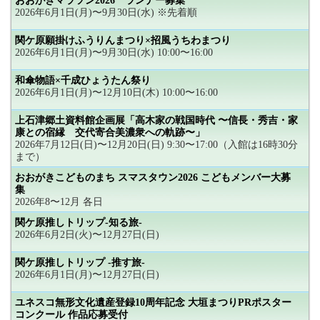
おおがきマラソン2026 ランナー募集
2026年6月1日(月)〜9月30日(水) ※先着順
関ケ原願掛けふうりんまつり×招風うちわまつり
2026年6月1日(月)〜9月30日(水) 10:00〜16:00
和傘物語×千成ひょうたん祭り
2026年6月1日(月)〜12月10日(木) 10:00〜16:00
上石津郷土資料館企画展「高木家の戦国時代 〜信長・秀吉・家
康との宿縁 交代寄合美濃衆への軌跡〜」
2026年7月12日(日)〜12月20日(日) 9:30〜17:00（入館は16時30分
まで）
おおがきこどものまち スマスタウン2026 こどもメンバー大募
集
2026年8〜12月 各日
関ケ原推しトリップ-知る旅-
2026年6月2日(火)〜12月27日(日)
関ケ原推しトリップ -推す旅-
2026年6月1日(月)〜12月27日(日)
ユネスコ無形文化遺産登録10周年記念 大垣まつりPRポスター
コンクール 作品応募受付