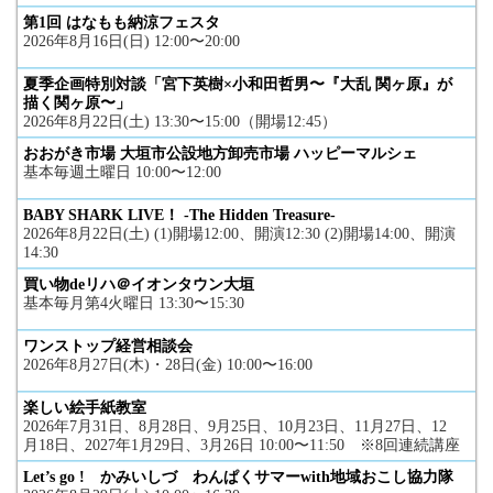
第1回 はなもも納涼フェスタ
2026年8月16日(日) 12:00〜20:00
夏季企画特別対談「宮下英樹×小和田哲男〜『大乱 関ヶ原』が
描く関ヶ原〜」
2026年8月22日(土) 13:30〜15:00（開場12:45）
おおがき市場 大垣市公設地方卸売市場 ハッピーマルシェ
基本毎週土曜日 10:00〜12:00
BABY SHARK LIVE！ -The Hidden Treasure-
2026年8月22日(土) (1)開場12:00、開演12:30 (2)開場14:00、開演
14:30
買い物deリハ＠イオンタウン大垣
基本毎月第4火曜日 13:30〜15:30
ワンストップ経営相談会
2026年8月27日(木)・28日(金) 10:00〜16:00
楽しい絵手紙教室
2026年7月31日、8月28日、9月25日、10月23日、11月27日、12
月18日、2027年1月29日、3月26日 10:00〜11:50 ※8回連続講座
Let’s go ! かみいしづ わんぱくサマーwith地域おこし協力隊