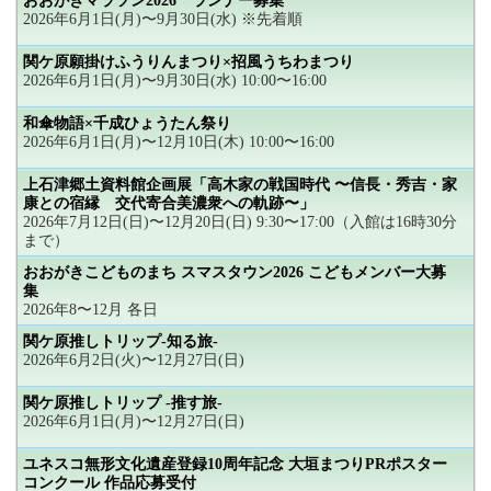
おおがきマラソン2026 ランナー募集
2026年6月1日(月)〜9月30日(水) ※先着順
関ケ原願掛けふうりんまつり×招風うちわまつり
2026年6月1日(月)〜9月30日(水) 10:00〜16:00
和傘物語×千成ひょうたん祭り
2026年6月1日(月)〜12月10日(木) 10:00〜16:00
上石津郷土資料館企画展「高木家の戦国時代 〜信長・秀吉・家
康との宿縁 交代寄合美濃衆への軌跡〜」
2026年7月12日(日)〜12月20日(日) 9:30〜17:00（入館は16時30分
まで）
おおがきこどものまち スマスタウン2026 こどもメンバー大募
集
2026年8〜12月 各日
関ケ原推しトリップ-知る旅-
2026年6月2日(火)〜12月27日(日)
関ケ原推しトリップ -推す旅-
2026年6月1日(月)〜12月27日(日)
ユネスコ無形文化遺産登録10周年記念 大垣まつりPRポスター
コンクール 作品応募受付