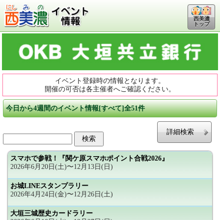
西美濃
トップ
イベント登録時の情報となります。
開催の可否は各主催者へご確認ください。
今日から4週間のイベント情報[すべて]全51件
詳細検索
スマホで参戦！『関ケ原スマホポイント合戦2026』
2026年6月20日(土)〜12月13日(日)
お城LINEスタンプラリー
2026年4月24日(金)〜12月26日(土)
大垣三城歴史カードラリー