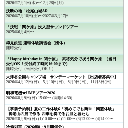
2026年7月1日(水)〜12月28日(月)
決断の地！松尾山城AR
2026年7月18日(土)〜2027年3月17日
「決戦！関ケ原」没入型サウンドツアー
2025年6月4日〜
樽見鉄道 運転体験講習会（団体）
随時受付
「Happy birthday in 関ケ原」−武将気分で祝う関ケ原−（当日
受付OK！受付終了時間16:00まで）
随時受付（当日受付OK！）
大津谷公園キャンプ場 サンデーマーケット【出店者募集中】
2026年4月12日(日)、5月10日(日)、8月9日(日)、11月8日(日)
明和電機★UMEツアー2026
2026年8月9日(日) 15:00〜 (開場14:30)
【事前予約制】夏の工作体験6「初めてでも簡単！陶芸体験」
−養老山の麓で作る 四季を奏でるお皿と器たち−
2026年8月9日(日) (1)10:00〜 (2)11:00〜 (3)13:00〜 (4)14:00〜
冷酒列車（2026年8・9月開催分）