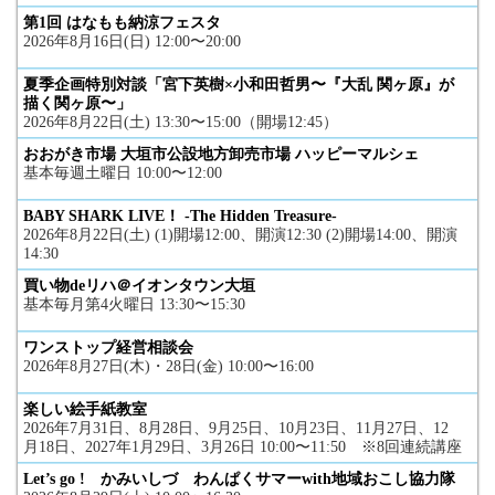
第1回 はなもも納涼フェスタ
2026年8月16日(日) 12:00〜20:00
夏季企画特別対談「宮下英樹×小和田哲男〜『大乱 関ヶ原』が
描く関ヶ原〜」
2026年8月22日(土) 13:30〜15:00（開場12:45）
おおがき市場 大垣市公設地方卸売市場 ハッピーマルシェ
基本毎週土曜日 10:00〜12:00
BABY SHARK LIVE！ -The Hidden Treasure-
2026年8月22日(土) (1)開場12:00、開演12:30 (2)開場14:00、開演
14:30
買い物deリハ＠イオンタウン大垣
基本毎月第4火曜日 13:30〜15:30
ワンストップ経営相談会
2026年8月27日(木)・28日(金) 10:00〜16:00
楽しい絵手紙教室
2026年7月31日、8月28日、9月25日、10月23日、11月27日、12
月18日、2027年1月29日、3月26日 10:00〜11:50 ※8回連続講座
Let’s go ! かみいしづ わんぱくサマーwith地域おこし協力隊