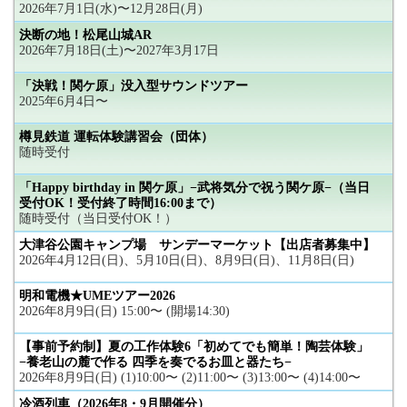
2026年7月1日(水)〜12月28日(月)
決断の地！松尾山城AR
2026年7月18日(土)〜2027年3月17日
「決戦！関ケ原」没入型サウンドツアー
2025年6月4日〜
樽見鉄道 運転体験講習会（団体）
随時受付
「Happy birthday in 関ケ原」−武将気分で祝う関ケ原−（当日
受付OK！受付終了時間16:00まで）
随時受付（当日受付OK！）
大津谷公園キャンプ場 サンデーマーケット【出店者募集中】
2026年4月12日(日)、5月10日(日)、8月9日(日)、11月8日(日)
明和電機★UMEツアー2026
2026年8月9日(日) 15:00〜 (開場14:30)
【事前予約制】夏の工作体験6「初めてでも簡単！陶芸体験」
−養老山の麓で作る 四季を奏でるお皿と器たち−
2026年8月9日(日) (1)10:00〜 (2)11:00〜 (3)13:00〜 (4)14:00〜
冷酒列車（2026年8・9月開催分）