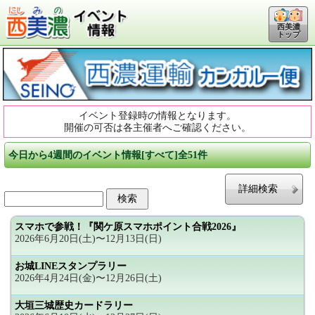
西美濃
トップ
イベント登録時の情報となります。
開催の可否は各主催者へご確認ください。
今日から4週間のイベント情報[すべて]全51件
詳細検索
スマホで参戦！『関ケ原スマホポイント合戦2026』
2026年6月20日(土)〜12月13日(日)
お城LINEスタンプラリー
2026年4月24日(金)〜12月26日(土)
大垣三城歴史カードラリー