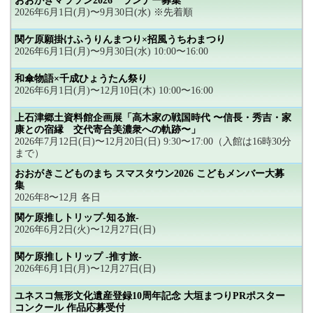
おおがきマラソン2026 ランナー募集
2026年6月1日(月)〜9月30日(水) ※先着順
関ケ原願掛けふうりんまつり×招風うちわまつり
2026年6月1日(月)〜9月30日(水) 10:00〜16:00
和傘物語×千成ひょうたん祭り
2026年6月1日(月)〜12月10日(木) 10:00〜16:00
上石津郷土資料館企画展「高木家の戦国時代 〜信長・秀吉・家
康との宿縁 交代寄合美濃衆への軌跡〜」
2026年7月12日(日)〜12月20日(日) 9:30〜17:00（入館は16時30分
まで）
おおがきこどものまち スマスタウン2026 こどもメンバー大募
集
2026年8〜12月 各日
関ケ原推しトリップ-知る旅-
2026年6月2日(火)〜12月27日(日)
関ケ原推しトリップ -推す旅-
2026年6月1日(月)〜12月27日(日)
ユネスコ無形文化遺産登録10周年記念 大垣まつりPRポスター
コンクール 作品応募受付