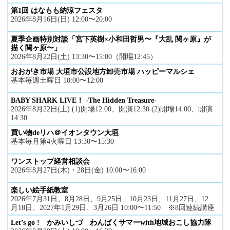
第1回 はなもも納涼フェスタ
2026年8月16日(日) 12:00〜20:00
夏季企画特別対談「宮下英樹×小和田哲男〜『大乱 関ヶ原』が
描く関ヶ原〜」
2026年8月22日(土) 13:30〜15:00（開場12:45）
おおがき市場 大垣市公設地方卸売市場 ハッピーマルシェ
基本毎週土曜日 10:00〜12:00
BABY SHARK LIVE！ -The Hidden Treasure-
2026年8月22日(土) (1)開場12:00、開演12:30 (2)開場14:00、開演
14:30
買い物deリハ＠イオンタウン大垣
基本毎月第4火曜日 13:30〜15:30
ワンストップ経営相談会
2026年8月27日(木)・28日(金) 10:00〜16:00
楽しい絵手紙教室
2026年7月31日、8月28日、9月25日、10月23日、11月27日、12
月18日、2027年1月29日、3月26日 10:00〜11:50 ※8回連続講座
Let’s go ! かみいしづ わんぱくサマーwith地域おこし協力隊